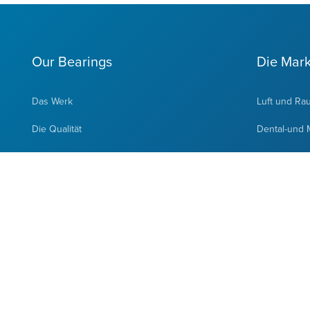
Our Bearings
Die Mar
Das Werk
Luft und Rau
Die Qualität
Dental-und 
Die Wälzlager
Vakuumpump
Die Sonderwälzlager
Spezialanw
© Copyright 2026 Barden Bearings