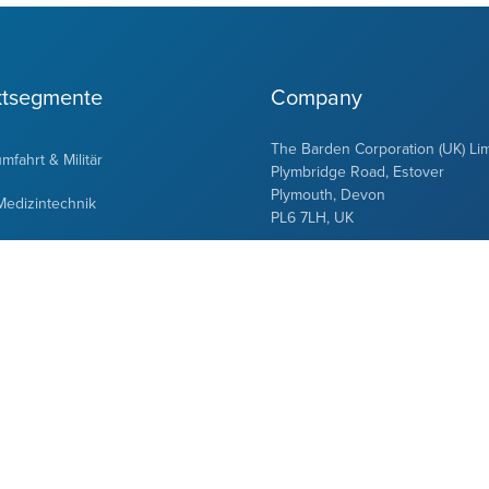
ktsegmente
Company
The Barden Corporation (UK) Li
mfahrt & Militär
Plymbridge Road, Estover
Plymouth, Devon
Medizintechnik
PL6 7LH, UK
en & Industrieanwendungen
Tel: +44 (0) 1752 735555
Fax: +44 (0) 1752 733418
endungen
Sitemap
Privacy Policy
Cookies